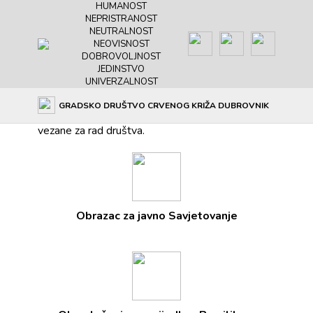
HUMANOST
NEPRISTRANOST
NEUTRALNOST
NEOVISNOST
DOBROVOLJNOST
JEDINSTVO
UNIVERZALNOST
Važniji dokumenti
GRADSKO DRUŠTVO CRVENOG KRIŽA DUBROVNIK
Ovdje možete pronaći najvažnije dokumente
vezane za rad društva.
Obrazac za javno Savjetovanje