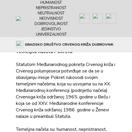
HUMANOST
NEPRISTRANOST
NEUTRALNOST
NEOVISNOST
DOBROVOLJNOST
JEDINSTVO
UNIVERZALNOST
Načela
GRADSKO DRUŠTVO CRVENOG KRIŽA DUBROVNIK
Temeljna načela Pokreta
Statutom Međunarodnog pokreta Crvenog križa i
Crvenog polumjeseca potvrđuje se da se u
obavljanju misije Pokret rukovodi svojim
temeljnim načelima, koja su usvojena su na XX.
Međunarodnoj konferenciji (podrijetlo načela)
Crvenoga križa održanoj 1965. godine u Beču i
koja se od XXV. Međunarodne konferencije
Crvenog križa održanoj 1986. godine u Ženevi
nalaze u preambuli Statuta.
Temeljna načela su: humanost, nepristranost,