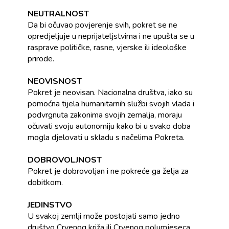
NEUTRALNOST
Da bi očuvao povjerenje svih, pokret se ne
opredjeljuje u neprijateljstvima i ne upušta se u
rasprave političke, rasne, vjerske ili ideološke
prirode.
NEOVISNOST
Pokret je neovisan. Nacionalna društva, iako su
pomoćna tijela humanitarnih službi svojih vlada i
podvrgnuta zakonima svojih zemalja, moraju
očuvati svoju autonomiju kako bi u svako doba
mogla djelovati u skladu s načelima Pokreta.
DOBROVOLJNOST
Pokret je dobrovoljan i ne pokreće ga želja za
dobitkom.
JEDINSTVO
U svakoj zemlji može postojati samo jedno
društvo Crvenog križa ili Crvenog polumjeseca.