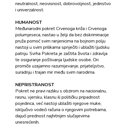
neutralnost, neovisnost, dobrovoljnost, jedinstvo
i univerzalnost.
HUMANOST
Međunarodni pokret Crvenoga križa i Crvenoga
polumjeseca, nastao u želji da bez diskriminacije
pruža pomoć svim ranjenicima na bojnom polju
nastoji u svim prilikama spriječiti i ublažiti ljudsku
patnju. Svrha Pokreta je zaštita života i zdravlja
te osiguranje poštivanja ljudske osobe. On
promiče uzajamno razumijevanje, prijateljstvo,
suradnju i trajan mir među svim narodima.
NEPRISTRANOST
Pokret ne pravi razliku s obzirom na nacionalnu,
rasnu, vjersku, klasnu ili političku pripadnost
pojedinca, već nastoji ublažiti njegove muke,
isključivo vodeći računa o njegovim potrebama,
dajući prednost najhitnijim slučajevima
unesrećenih.