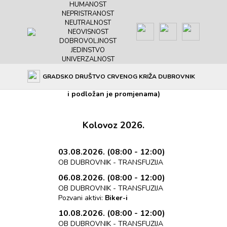
HUMANOST
NEPRISTRANOST
NEUTRALNOST
NEOVISNOST
DOBROVOLJNOST
JEDINSTVO
UNIVERZALNOST
Akcije dobrovoljnog darivanja krvi
GRADSKO DRUŠTVO CRVENOG KRIŽA DUBROVNIK
(Popis se sastoji od svih unaprijed upisanih akcija
i podložan je promjenama)
Kolovoz 2026.
03.08.2026. (08:00 - 12:00)
OB DUBROVNIK - TRANSFUZIJA
06.08.2026. (08:00 - 12:00)
OB DUBROVNIK - TRANSFUZIJA
Pozvani aktivi:
Biker-i
10.08.2026. (08:00 - 12:00)
OB DUBROVNIK - TRANSFUZIJA