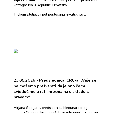
zajednici veliku obljetnicu - 150 godina organiziranog
vatrogastva u Republici Hrvatskoj.
Tijekom stoljeća i pol postojanja hrvatski su ...
23.05.2026 -
Predsjednica ICRC-a: „Više se
ne možemo pretvarati da je ono čemu
svjedočimo u ratnim zonama u skladu s
pravom“
Mirjana Spoljaric, predsjednica Međunarodnog
odbora Crvenog križa, održala je vrlo upečatljiv govor