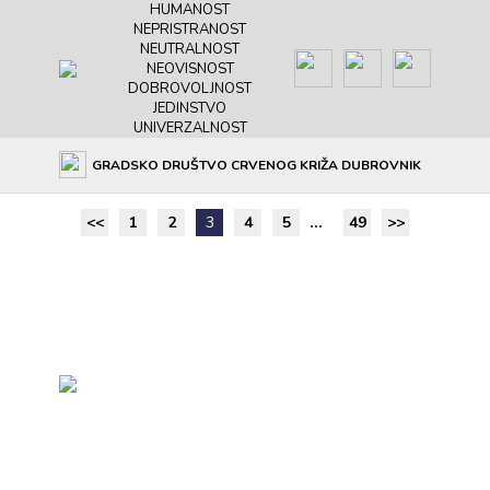
HUMANOST
NEPRISTRANOST
NEUTRALNOST
NEOVISNOST
DOBROVOLJNOST
JEDINSTVO
UNIVERZALNOST
Novosti
GRADSKO DRUŠTVO CRVENOG KRIŽA DUBROVNIK
<<
1
2
3
4
5
...
49
>>