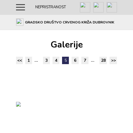
NEPRISTRANOST
GRADSKO DRUŠTVO CRVENOG KRIŽA DUBROVNIK
Galerije
<<
1
...
3
4
5
6
7
...
28
>>