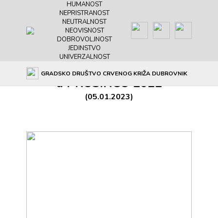
HUMANOST
NEPRISTRANOST
NEUTRALNOST
NEOVISNOST
DOBROVOLJNOST
JEDINSTVO
UNIVERZALNOST
Galerija: Akcije darivanja krvi
GRADSKO DRUŠTVO CRVENOG KRIŽA DUBROVNIK
u PROSINCU 2022
(05.01.2023)