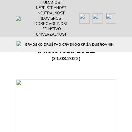
HUMANOST
NEPRISTRANOST
NEUTRALNOST
NEOVISNOST
DOBROVOLJNOST
JEDINSTVO
UNIVERZALNOST
Galerija: Akcije darivanja krvi
GRADSKO DRUŠTVO CRVENOG KRIŽA DUBROVNIK
u kolovozu 2022.
(31.08.2022)